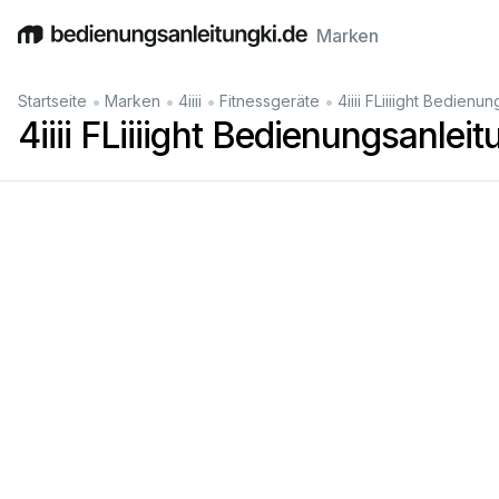
Marken
English
Deutsch
Español
Italiano
Français
•
•
•
•
Startseite
Marken
4iiii
Fitnessgeräte
4iiii FLiiiight Bedienu
4iiii FLiiiight Bedienungsanleit