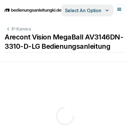
Select An Option
English
Deutsch
Español
Italiano
Français
IP-Kamera
Arecont Vision MegaBall AV3146DN-
3310-D-LG Bedienungsanleitung