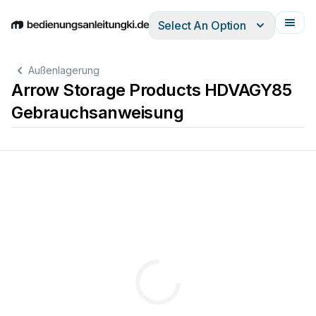
Select An Option
English
Deutsch
Español
Italiano
Français
Außenlagerung
Arrow Storage Products HDVAGY85
Gebrauchsanweisung