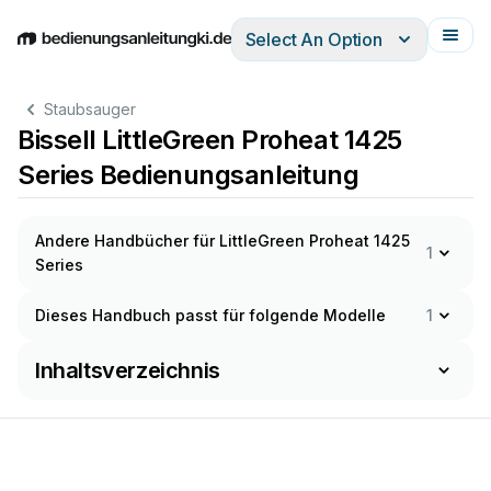
Select An Option
English
Deutsch
Español
Italiano
Français
Staubsauger
Bissell LittleGreen Proheat 1425
Series Bedienungsanleitung
Andere Handbücher für LittleGreen Proheat 1425
1
Series
Dieses Handbuch passt für folgende Modelle
1
Inhaltsverzeichnis