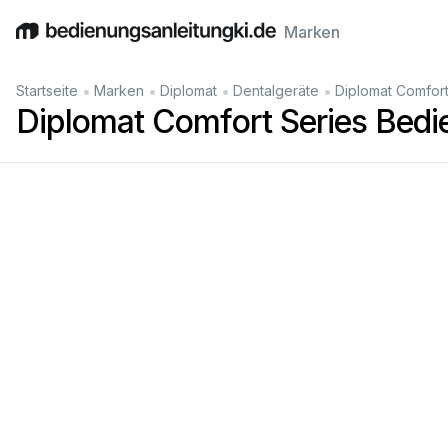
Marken
English
Deutsch
Español
Italiano
Français
•
•
•
•
Startseite
Marken
Diplomat
Dentalgeräte
Diplomat Comfort
Diplomat Comfort Series Bedi