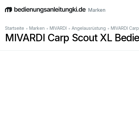
Marken
English
Deutsch
Español
Italiano
Français
•
•
•
•
Startseite
Marken
MIVARDI
Angelausrüstung
MIVARDI Carp
MIVARDI Carp Scout XL Bedie