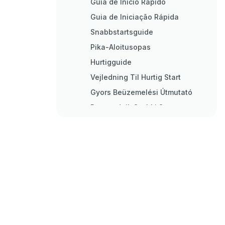
Guía de Inicio Rápido
Guia de Iniciação Rápida
Snabbstartsguide
Pika-Aloitusopas
Hurtigguide
Vejledning Til Hurtig Start
Gyors Beüzemelési Útmutató
Przewodnik Szybki Start
Οδηγός Γρήγορης Εκκίνησης
Rýchly Návod
Rychlý Návod
Ghid Rapid de Inițiere