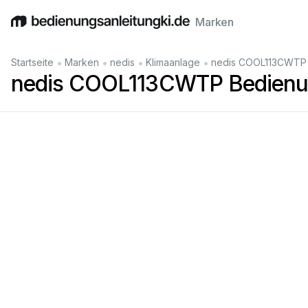
Marken
English
Deutsch
Español
Italiano
Français
•
•
•
•
Startseite
Marken
nedis
Klimaanlage
nedis COOL113CWTP 
nedis COOL113CWTP Bedienun