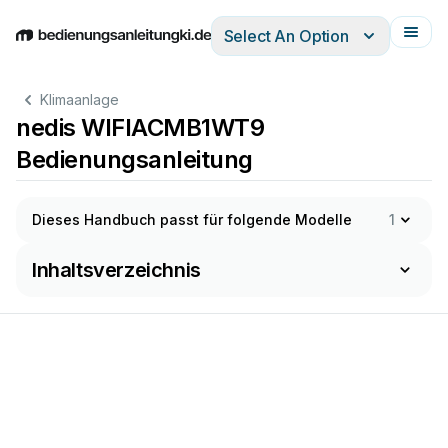
Select An Option
English
Deutsch
Español
Italiano
Français
Klimaanlage
nedis WIFIACMB1WT9
Bedienungsanleitung
Dieses Handbuch passt für folgende Modelle
1
Inhaltsverzeichnis