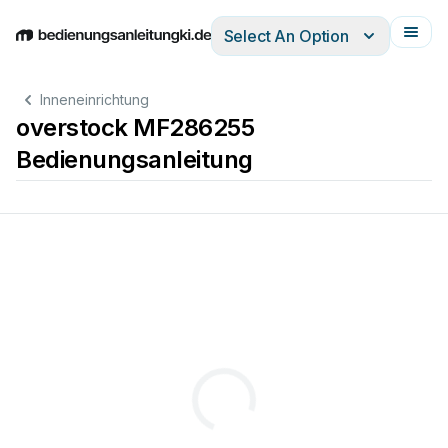
Select An Option
English
Deutsch
Español
Italiano
Français
Inneneinrichtung
overstock MF286255
Bedienungsanleitung