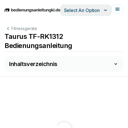
Select An Option
English
Deutsch
Español
Italiano
Français
Fitnessgeräte
Taurus TF-RK1312
Bedienungsanleitung
Inhaltsverzeichnis