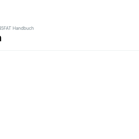
45FAT Handbuch
h