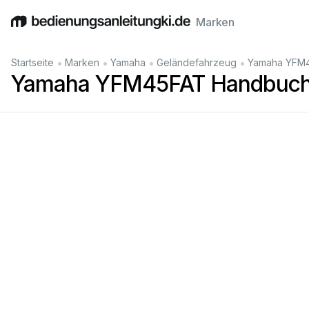
Marken
English
Deutsch
Español
Italiano
Français
•
•
•
•
Startseite
Marken
Yamaha
Geländefahrzeug
Yamaha YFM
Yamaha YFM45FAT Handbuc