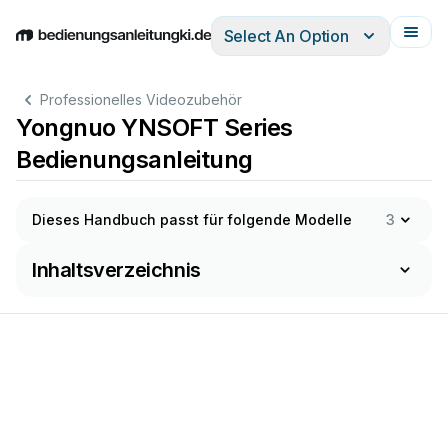
Select An Option
English
Deutsch
Español
Italiano
Français
Professionelles Videozubehör
Yongnuo YNSOFT Series
Bedienungsanleitung
Dieses Handbuch passt für folgende Modelle
3
Inhaltsverzeichnis