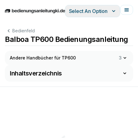
Select An Option
English
Deutsch
Español
Italiano
Français
Bedienfeld
Balboa TP600 Bedienungsanleitung
Andere Handbücher für TP600
3
Inhaltsverzeichnis