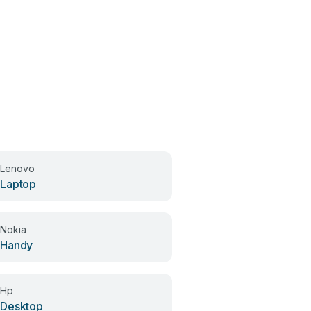
Lenovo
Fisher-Price
Laptop
Spielzeug
Nokia
Ebmpapst
Handy
Lüfter
Hp
Hans Grohe
Desktop
Sanitärprodukte