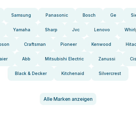
Samsung
Panasonic
Bosch
Ge
S
Yamaha
Sharp
Jvc
Lenovo
Whirl
pson
Craftsman
Pioneer
Kenwood
Hita
aier
Abb
Mitsubishi Electric
Zanussi
Ci
Black & Decker
Kitchenaid
Silvercrest
Alle Marken anzeigen