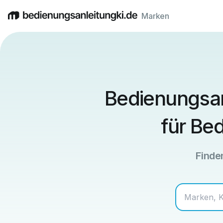
Marken
English
Deutsch
Español
Italiano
Français
Bedienungsan
für Be
Finden