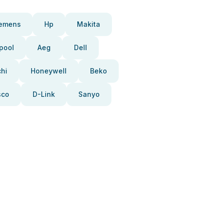
iemens
Hp
Makita
pool
Aeg
Dell
chi
Honeywell
Beko
sco
D-Link
Sanyo