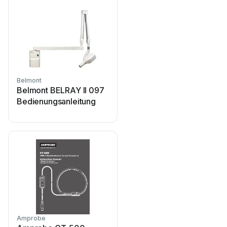
Belmont
Comfort Digisystem
Belmont BELRAY II 097
Comfort Digisystem
Bedienungsanleitung
DT10
Bedienungsanleitung
Amprobe
Intenso