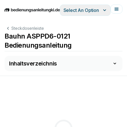
Select An Option
English
Deutsch
Español
Italiano
Français
Steckdosenleiste
Bauhn ASPPD6-0121
Bedienungsanleitung
Inhaltsverzeichnis