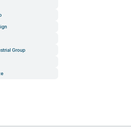
p
sign
strial Group
ze