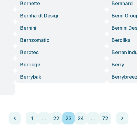
Bernette
Bernhard
Bernhardt Design
Berni Grou
Bernini
Bernini De
Bernzomatic
Berollka
Berotec
Berran Indu
Berridge
Berry
Berrybak
Berrybree
1
...
22
23
24
...
72