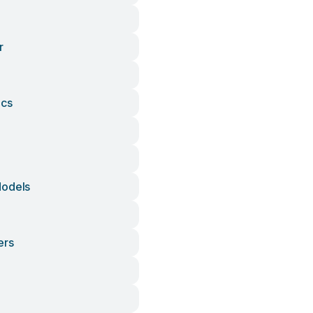
r
ics
Models
ers