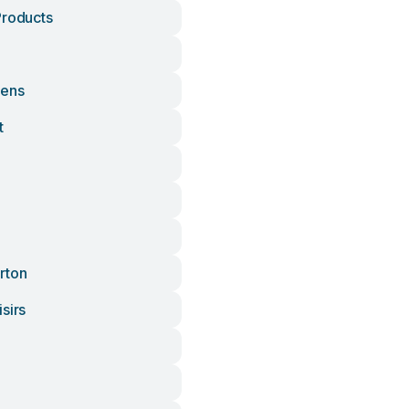
Products
dens
t
rton
sirs