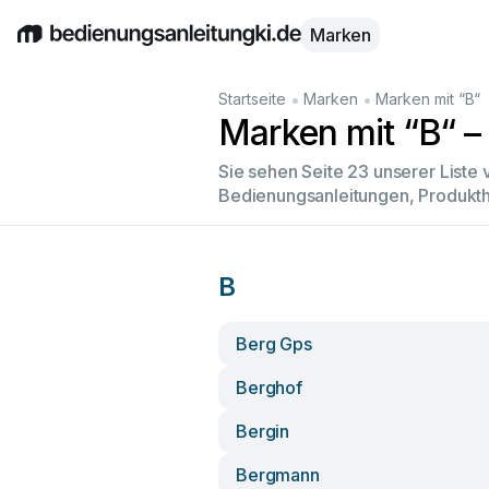
Marken
English
Deutsch
Español
Italiano
Français
•
•
Startseite
Marken
Marken mit “B“
Marken mit “B“ – 
Sie sehen Seite 23 unserer Liste
Bedienungsanleitungen, Produkth
B
Berg Gps
Berghof
Bergin
Bergmann