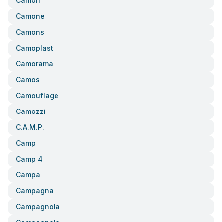
Camon
Camone
Camons
Camoplast
Camorama
Camos
Camouflage
Camozzi
C.a.m.p.
Camp
Camp 4
Campa
Campagna
Campagnola