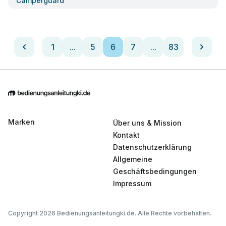
Camperguard
1
...
5
6
7
...
83
Marken
Über uns & Mission
Kontakt
Datenschutzerklärung
Allgemeine
Geschäftsbedingungen
Impressum
Copyright 2026 Bedienungsanleitungki.de. Alle Rechte vorbehalten.