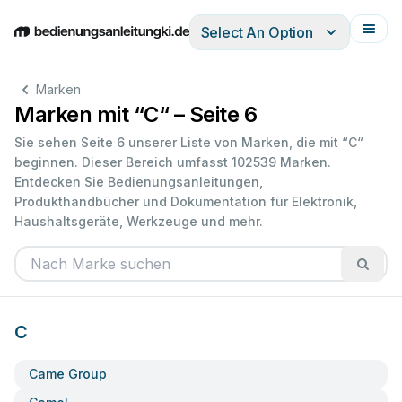
Select An Option
English
Deutsch
Español
Italiano
Français
Marken
Marken mit “C“ – Seite 6
Sie sehen Seite 6 unserer Liste von Marken, die mit “C“
beginnen. Dieser Bereich umfasst 102539 Marken.
Entdecken Sie Bedienungsanleitungen,
Produkthandbücher und Dokumentation für Elektronik,
Haushaltsgeräte, Werkzeuge und mehr.
C
Came Group