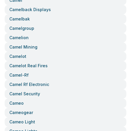
Camel
Camelback Displays
Camelbak
Camelgroup
Camelion
Camel Mining
Camelot
Camelot Real Fires
Camel-Rf
Camel Rf Electronic
Camel Security
Cameo
Cameogear
Cameo Light