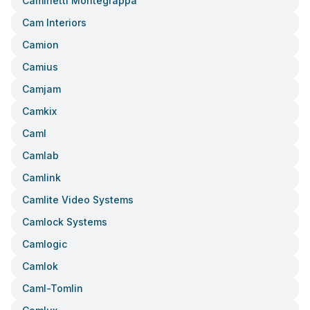
Caminetti Montegrappa
Cam Interiors
Camion
Camius
Camjam
Camkix
Caml
Camlab
Camlink
Camlite Video Systems
Camlock Systems
Camlogic
Camlok
Caml-Tomlin