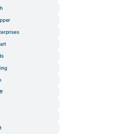
th
ipper
terprises
art
ds
ving
o
ff
t