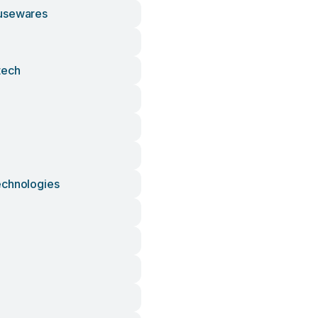
usewares
tech
echnologies