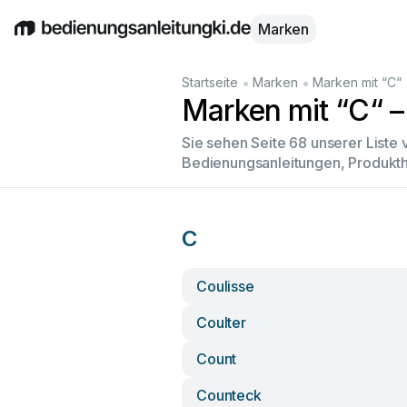
Marken
English
Deutsch
Español
Italiano
Français
•
•
Startseite
Marken
Marken mit “C“
Marken mit “C“ –
Sie sehen Seite 68 unserer Liste
Bedienungsanleitungen, Produkth
C
Coulisse
Coulter
Count
Counteck