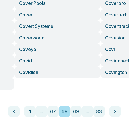
Cover Pools
Coverpro
Covert
Covertech
Covert Systems
Coverttrac
Coverworld
Covesion
Coveya
Covi
Covid
Covidchec
Covidien
Covington
1
...
67
68
69
...
83