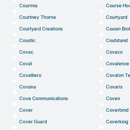
Courmia
Course Ho
Courtney Thorne
Courtyard
Courtyard Creations
Cousin Bio
Coustic
Coutstand
Covac
Covaco
Coval
Covalence
Covalliero
Covalon T
Covana
Covaris
Cove Communications
Coven
Cover
Coverbind
Cover Guard
Coverking