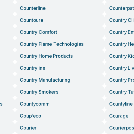
Counterline
Counterpa
Countoure
Country Cl
Country Comfort
Country En
Country Flame Technologies
Country He
Country Home Products
Country Ki
Countryline
Country Li
Country Manufacturing
Country Pr
Country Smokers
Country Tu
s
Countycomm
Countyline
Coup’eco
Courage
Courier
Courierpos