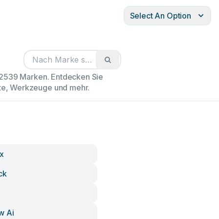
Select An Option
102539 Marken. Entdecken Sie
äte, Werkzeuge und mehr.
x
ck
w Ai