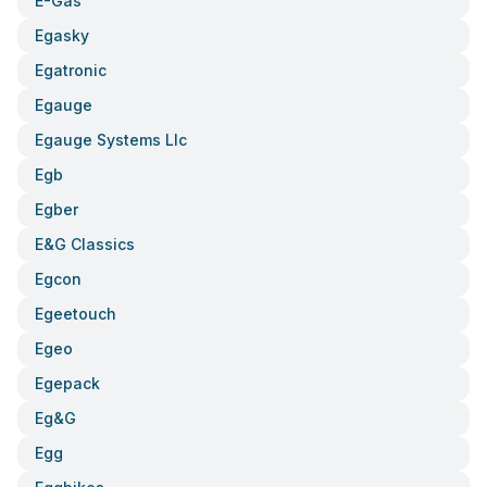
E-Gas
Egasky
Egatronic
Egauge
Egauge Systems Llc
Egb
Egber
E&g Classics
Egcon
Egeetouch
Egeo
Egepack
Eg&g
Egg