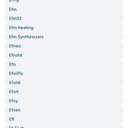
E-Fly
Efm
Efm32
Efm Heating
Efm Synthesizers
Efneo
Efnote
Efo
Efoilfly
Efoldi
Efort
Efoy
Efsen
Eft