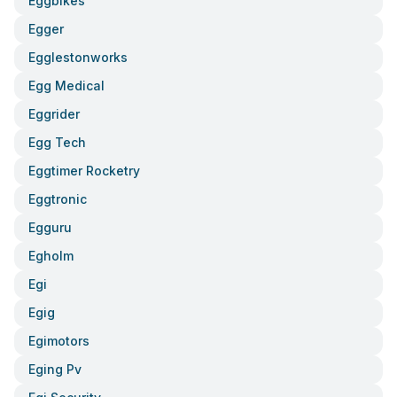
Eggbikes
Egger
Egglestonworks
Egg Medical
Eggrider
Egg Tech
Eggtimer Rocketry
Eggtronic
Egguru
Egholm
Egi
Egig
Egimotors
Eging Pv