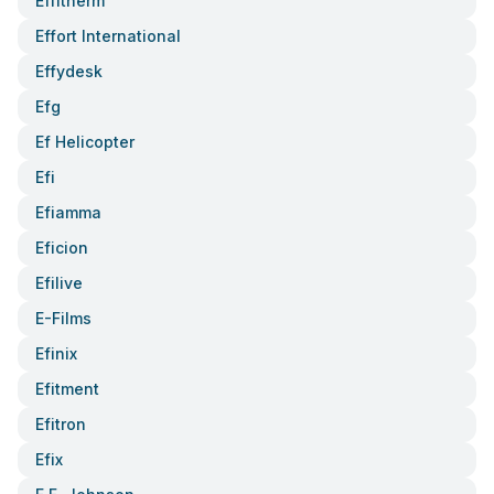
Effitherm
Effort International
Effydesk
Efg
Ef Helicopter
Efi
Efiamma
Eficion
Efilive
E-Films
Efinix
Efitment
Efitron
Efix