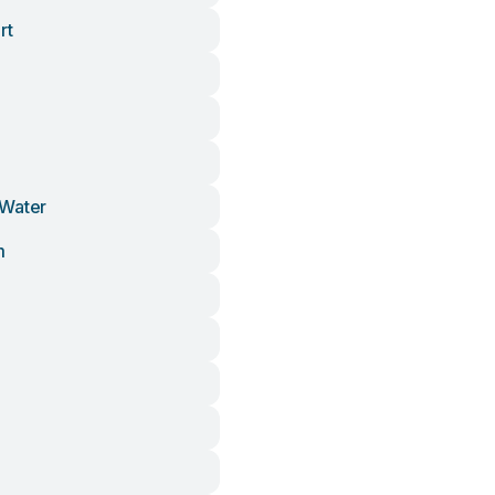
rt
 Water
m