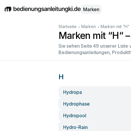
Marken
English
Deutsch
Español
Italiano
Français
•
•
Startseite
Marken
Marken mit “H“
Marken mit “H“ –
Sie sehen Seite 49 unserer Liste
Bedienungsanleitungen, Produkth
H
Hydropa
Hydrophase
Hydropool
Hydro-Rain