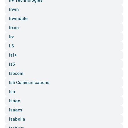
Irv Technologies
Irwin
Irwindale
Irxon
Irz
I.s
Is1+
Is5
Is5com
Is5 Communications
Isa
Isaac
Isaacs
Isabella