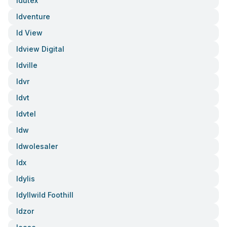
Idutex
Idventure
Id View
Idview Digital
Idville
Idvr
Idvt
Idvtel
Idw
Idwolesaler
Idx
Idylis
Idyllwild Foothill
Idzor