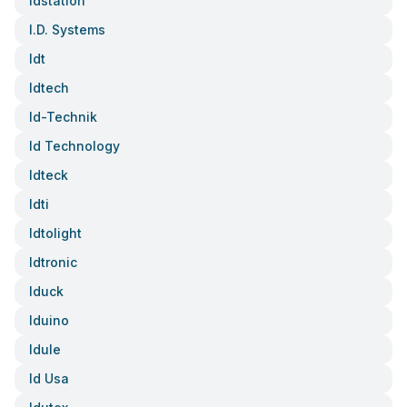
Idstation
I.d. Systems
Idt
Idtech
Id-Technik
Id Technology
Idteck
Idti
Idtolight
Idtronic
Iduck
Iduino
Idule
Id Usa