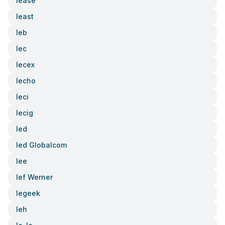
Iease
Ieast
Ieb
Iec
Iecex
Iecho
Ieci
Iecig
Ied
Ied Globalcom
Iee
Ief Werner
Iegeek
Ieh