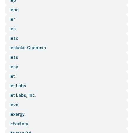
Iep
Iepc
Ier
Ies
Iesc
Ieskokit Gudrucio
Iess
Iesy
Iet
Iet Labs
Iet Labs, Inc.
Ievo
Iexergy
I-Factory