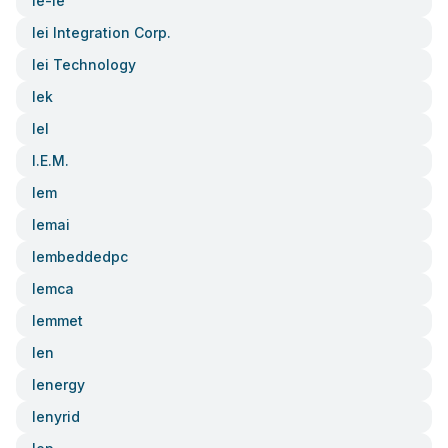
Ie-Ie
Iei Integration Corp.
Iei Technology
Iek
Iel
I.e.m.
Iem
Iemai
Iembeddedpc
Iemca
Iemmet
Ien
Ienergy
Ienyrid