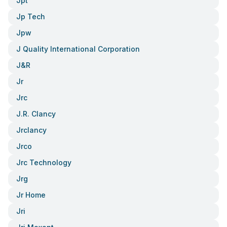
Jpt
Jp Tech
Jpw
J Quality International Corporation
J&r
Jr
Jrc
J.r. Clancy
Jrclancy
Jrco
Jrc Technology
Jrg
Jr Home
Jri