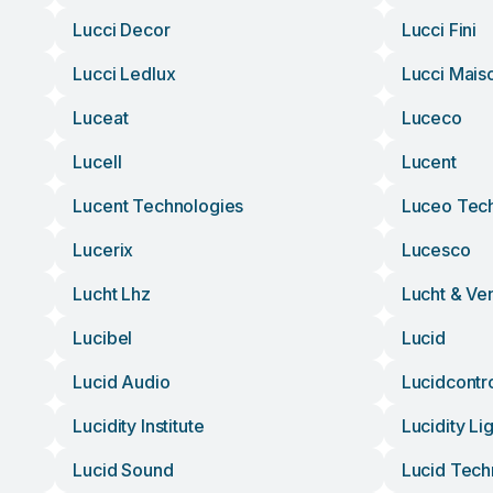
Lucci Decor
Lucci Fini
Lucci Ledlux
Lucci Mais
Luceat
Luceco
Lucell
Lucent
Lucent Technologies
Luceo Tec
Lucerix
Lucesco
Lucht Lhz
Lucht & Ven
Lucibel
Lucid
Lucid Audio
Lucidcontr
Lucidity Institute
Lucidity Li
Lucid Sound
Lucid Tech