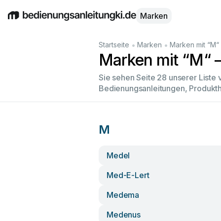
Marken
English
Deutsch
Español
Italiano
Français
•
•
Startseite
Marken
Marken mit “M“
Marken mit “M“ –
Sie sehen Seite 28 unserer Liste
Bedienungsanleitungen, Produkth
M
Medel
Med-E-Lert
Medema
Medenus