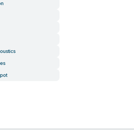
on
oustics
ees
pot