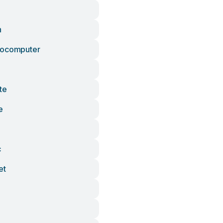
n
rocomputer
te
e
c
et