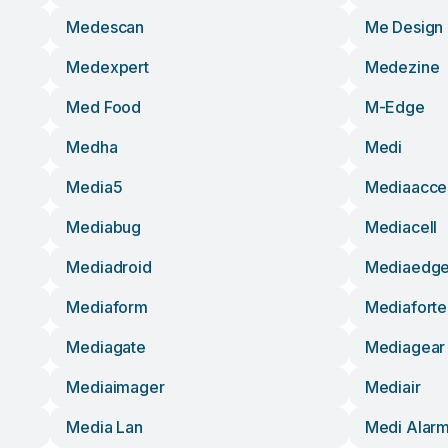
Medescan
Me Design
Medexpert
Medezine
Med Food
M-Edge
Medha
Medi
Media5
Mediaacce
Mediabug
Mediacell
Mediadroid
Mediaedg
Mediaform
Mediaforte
Mediagate
Mediagear
Mediaimager
Mediair
Media Lan
Medi Alar