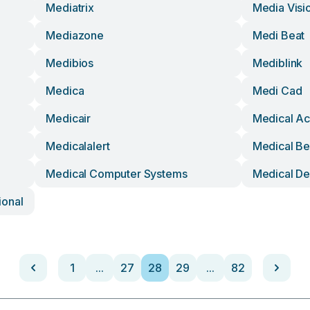
Mediatrix
Media Visi
Mediazone
Medi Beat
Medibios
Mediblink
Medica
Medi Cad
Medicair
Medical Ac
Medicalalert
Medical B
Medical Computer Systems
Medical De
ional
1
...
27
28
29
...
82