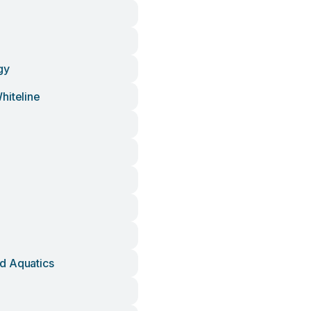
gy
hiteline
n
d Aquatics