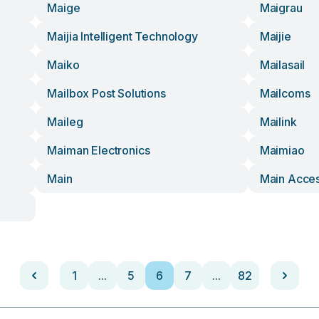
Maige
Maigrau
Maijia Intelligent Technology
Maijie
Maiko
Mailasail
Mailbox Post Solutions
Mailcoms
Maileg
Mailink
Maiman Electronics
Maimiao
Main
Main Acce
1
...
5
6
7
...
82