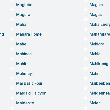
Magtube
Maguire
Magura
Magus
Maha
Maha Ener
ng
Mahara Home
Maharaja W
Mahe
Mahidra
Mahinon
Mahle
Mahli
Mahlkonig
Mahmayi
Mahr
Mai Basic Four
Maibenbe
Maidaid Halcyon
Maidenhea
Maidesite
Maier