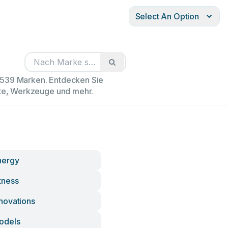
Select An Option
02539 Marken. Entdecken Sie
äte, Werkzeuge und mehr.
nergy
tness
novations
odels