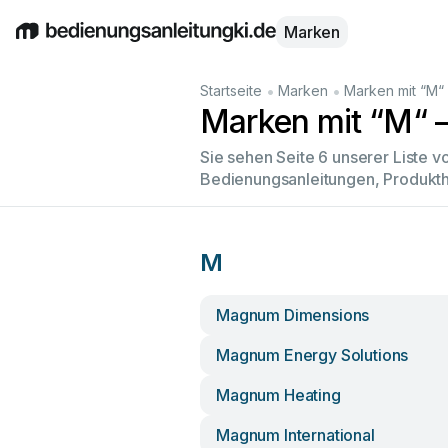
Marken
English
Deutsch
Español
Italiano
Français
•
•
Startseite
Marken
Marken mit “M“
Marken mit “M“ –
Sie sehen Seite 6 unserer Liste 
Bedienungsanleitungen, Produkth
M
Magnum Dimensions
Magnum Energy Solutions
Magnum Heating
Magnum International