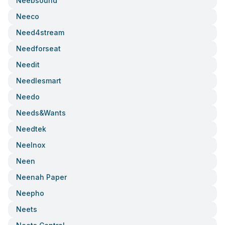
Neebsound
Neeco
Need4stream
Needforseat
Needit
Needlesmart
Needo
Needs&wants
Needtek
Neelnox
Neen
Neenah Paper
Neepho
Neets