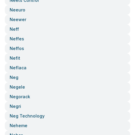
Neets Control
Neeuro
Neewer
Neff
Neffes
Neffos
Nefit
Neflaca
Neg
Negele
Negorack
Negri
Neg Technology
Neheme