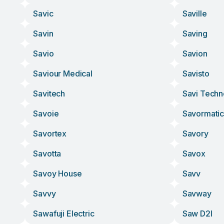
Savic
Saville
Savin
Saving
Savio
Savion
Saviour Medical
Savisto
Savitech
Savi Techn
Savoie
Savormati
Savortex
Savory
Savotta
Savox
Savoy House
Savv
Savvy
Savway
Sawafuji Electric
Saw D2l