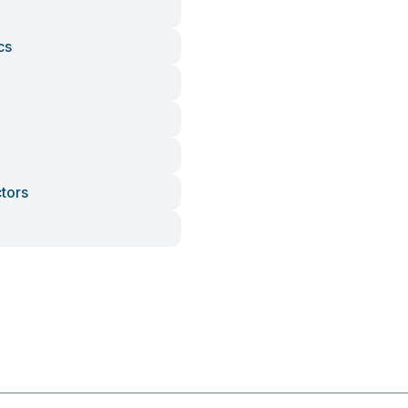
cs
tors