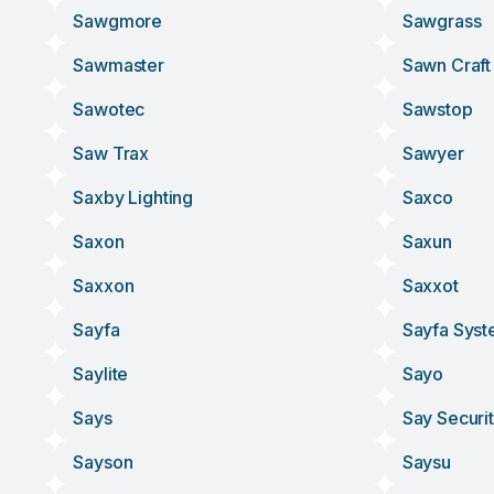
Sawgmore
Sawgrass
Sawmaster
Sawn Craft
Sawotec
Sawstop
Saw Trax
Sawyer
Saxby Lighting
Saxco
Saxon
Saxun
Saxxon
Saxxot
Sayfa
Sayfa Syst
Saylite
Sayo
Says
Say Securi
Sayson
Saysu