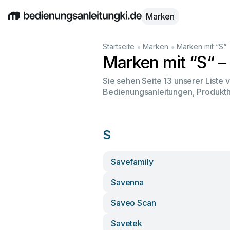
Marken
English
Deutsch
Español
Italiano
Français
•
•
Startseite
Marken
Marken mit “S“
Marken mit “S“ – 
Sie sehen Seite 13 unserer Liste
Bedienungsanleitungen, Produkth
S
Savefamily
Savenna
Saveo Scan
Savetek