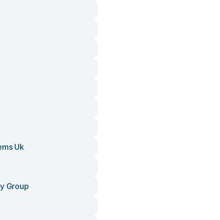
ems Uk
ty Group