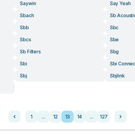
Saywin
Say Yeah
Sbach
Sb Acousti
Sbb
Sbc
Sbcs
Sbe
Sb Filters
Sbg
Sbi
Sbi Connec
Sbj
Sbjlink
1
...
12
13
14
...
127