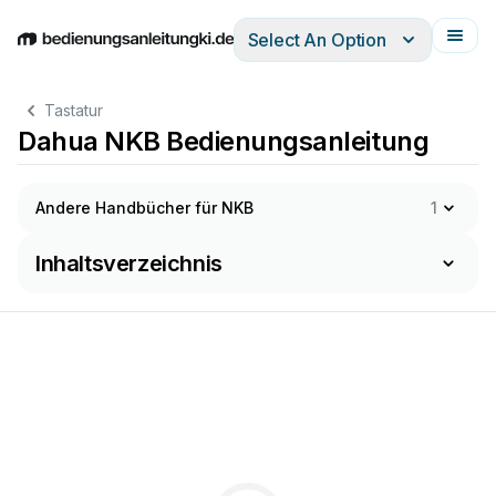
Select An Option
English
Deutsch
Español
Italiano
Français
Tastatur
Dahua NKB Bedienungsanleitung
Andere Handbücher für NKB
1
Inhaltsverzeichnis