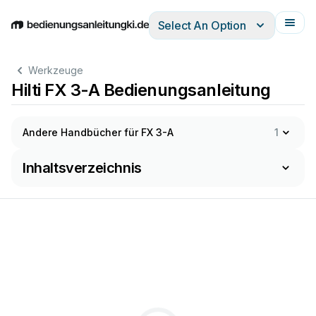
Select An Option
English
Deutsch
Español
Italiano
Français
Werkzeuge
Hilti FX 3-A Bedienungsanleitung
Andere Handbücher für FX 3-A
1
Inhaltsverzeichnis