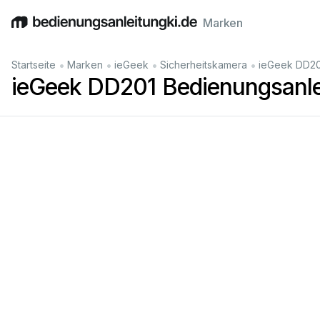
Marken
English
Deutsch
Español
Italiano
Français
•
•
•
•
Startseite
Marken
ieGeek
Sicherheitskamera
ieGeek DD20
ieGeek DD201 Bedienungsanle