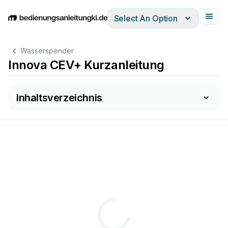
Select An Option
English
Deutsch
Español
Italiano
Français
Wasserspender
Innova CEV+ Kurzanleitung
Inhaltsverzeichnis