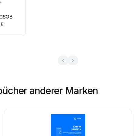
2CSOB
ng
bücher anderer Marken