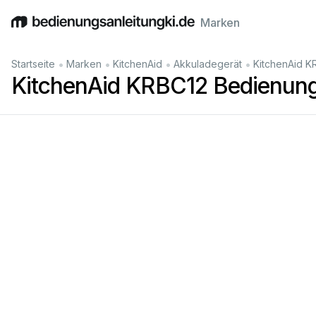
Marken
English
Deutsch
Español
Italiano
Français
•
•
•
•
Startseite
Marken
KitchenAid
Akkuladegerät
KitchenAid K
KitchenAid KRBC12 Bedienung