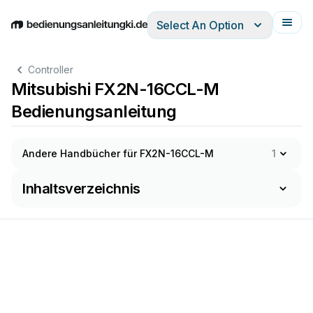
Select An Option
English
Deutsch
Español
Italiano
Français
Controller
Mitsubishi FX2N-16CCL-M
Bedienungsanleitung
Andere Handbücher für FX2N-16CCL-M
1
Inhaltsverzeichnis