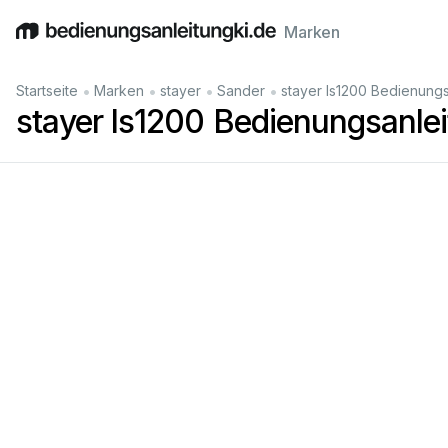
Marken
English
Deutsch
Español
Italiano
Français
•
•
•
•
Startseite
Marken
stayer
Sander
stayer ls1200 Bedienungs
stayer ls1200 Bedienungsanle