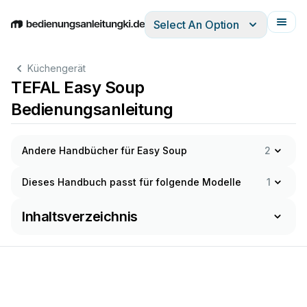
Select An Option
English
Deutsch
Español
Italiano
Français
Küchengerät
TEFAL Easy Soup
Bedienungsanleitung
Andere Handbücher für Easy Soup
2
Dieses Handbuch passt für folgende Modelle
1
Inhaltsverzeichnis