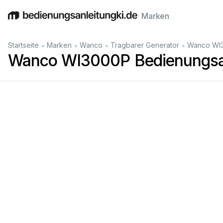
Marken
English
Deutsch
Español
Italiano
Français
•
•
•
•
Startseite
Marken
Wanco
Tragbarer Generator
Wanco WI3
Wanco WI3000P Bedienungsa