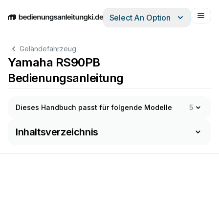
Select An Option
English
Deutsch
Español
Italiano
Français
Geländefahrzeug
Yamaha RS90PB
Bedienungsanleitung
Dieses Handbuch passt für folgende Modelle
5
Inhaltsverzeichnis