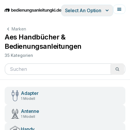
Select An Option
English
Deutsch
Español
Italiano
Français
Marken
Aes Handbücher &
Bedienungsanleitungen
35 Kategorien
Adapter
1 Modell
Antenne
1 Modell
Handy