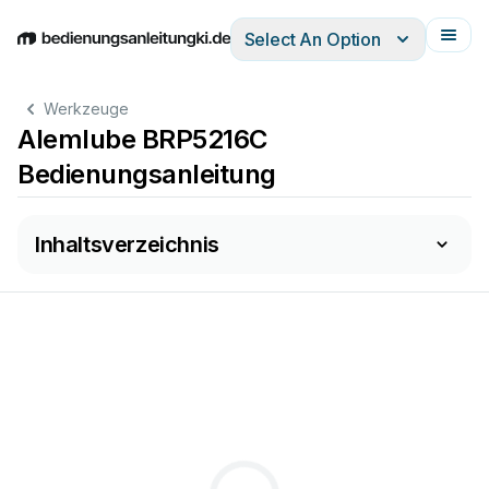
Select An Option
English
Deutsch
Español
Italiano
Français
Werkzeuge
Alemlube BRP5216C
Bedienungsanleitung
Inhaltsverzeichnis