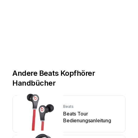
iClou
d,
iP
hon
e,
mac
OS,
S
iri,
e
t
watc
Andere Beats Kopfhörer
Handbücher
Beats
Beats Tour
Bedienungsanleitung