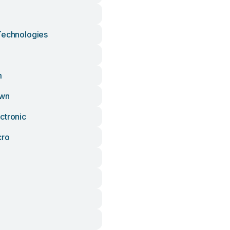
Technologies
m
own
ctronic
cro