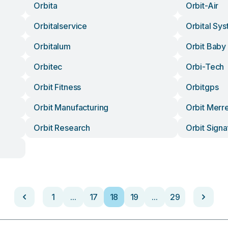
Orbita
Orbit-Air
Orbitalservice
Orbital Sy
Orbitalum
Orbit Baby
Orbitec
Orbi-Tech
Orbit Fitness
Orbitgps
Orbit Manufacturing
Orbit Merr
Orbit Research
Orbit Signa
1
...
17
18
19
...
29