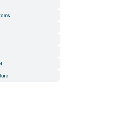
stems
et
ture