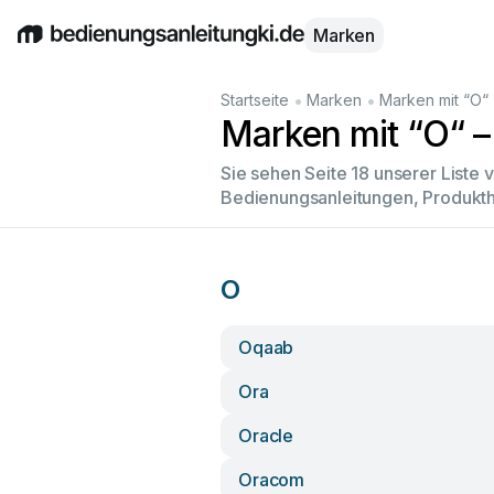
Marken
English
Deutsch
Español
Italiano
Français
•
•
Startseite
Marken
Marken mit “O“
Marken mit “O“ – 
Sie sehen Seite 18 unserer Liste
Bedienungsanleitungen, Produkth
O
Oqaab
Ora
Oracle
Oracom