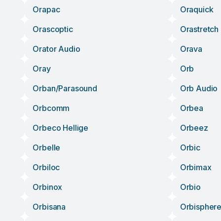
Orapac
Oraquick
Orascoptic
Orastretch
Orator Audio
Orava
Oray
Orb
Orban/parasound
Orb Audio
Orbcomm
Orbea
Orbeco Hellige
Orbeez
Orbelle
Orbic
Orbiloc
Orbimax
Orbinox
Orbio
Orbisana
Orbispher