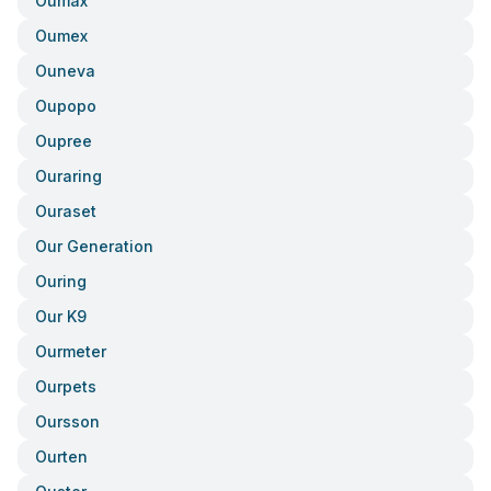
Oumax
Oumex
Ouneva
Oupopo
Oupree
Ouraring
Ouraset
Our Generation
Ouring
Our K9
Ourmeter
Ourpets
Oursson
Ourten