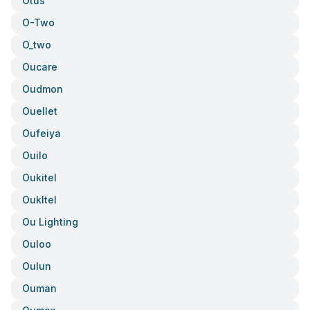
Otus
O-Two
O_two
Oucare
Oudmon
Ouellet
Oufeiya
Ouilo
Oukitel
Oukltel
Ou Lighting
Ouloo
Oulun
Ouman