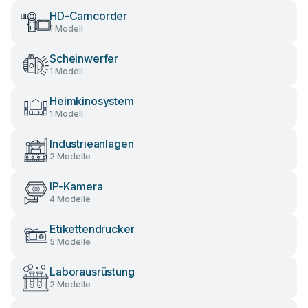
HD-Camcorder
1 Modell
Scheinwerfer
1 Modell
Heimkinosystem
1 Modell
Industrieanlagen
2 Modelle
IP-Kamera
4 Modelle
Etikettendrucker
5 Modelle
Laborausrüstung
2 Modelle