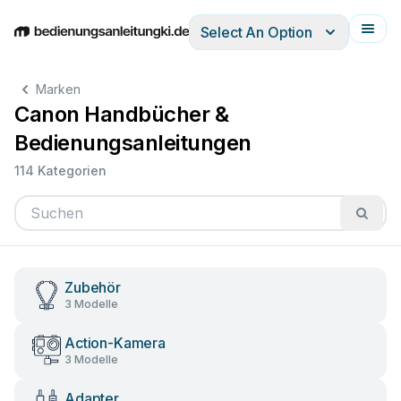
Select An Option
English
Deutsch
Español
Italiano
Français
Marken
Canon Handbücher &
Bedienungsanleitungen
114 Kategorien
Zubehör
3 Modelle
Action-Kamera
3 Modelle
Adapter