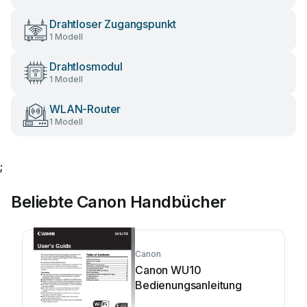
Drahtloser Zugangspunkt
1 Modell
Drahtlosmodul
1 Modell
WLAN-Router
1 Modell
;
Beliebte Canon Handbücher
Canon
Canon WU10
Bedienungsanleitung