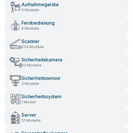
Aufnahmegeräte
3 Modelle
Fernbedienung
9 Modelle
Scanner
224 Modelle
Sicherheitskamera
63 Modelle
Sicherheitssensor
3 Modelle
Sicherheitssystem
1 Modell
Server
12 Modelle