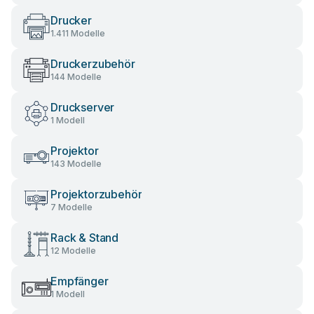
Drucker
1.411 Modelle
Druckerzubehör
144 Modelle
Druckserver
1 Modell
Projektor
143 Modelle
Projektorzubehör
7 Modelle
Rack & Stand
12 Modelle
Empfänger
1 Modell