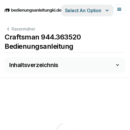
Select An Option
English
Deutsch
Español
Italiano
Français
Rasenmäher
Craftsman 944.363520
Bedienungsanleitung
Inhaltsverzeichnis