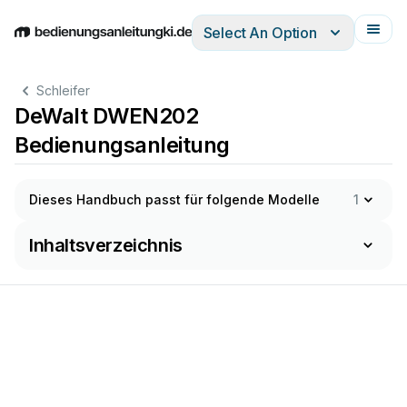
Select An Option
English
Deutsch
Español
Italiano
Français
Schleifer
DeWalt DWEN202
Bedienungsanleitung
Dieses Handbuch passt für folgende Modelle
1
Inhaltsverzeichnis