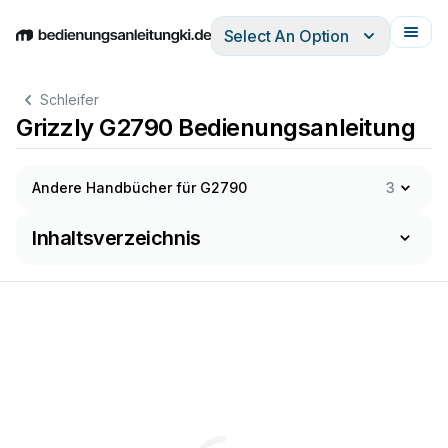
Select An Option
English
Deutsch
Español
Italiano
Français
Schleifer
Grizzly G2790 Bedienungsanleitung
Andere Handbücher für G2790
3
Inhaltsverzeichnis