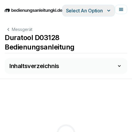
Select An Option
English
Deutsch
Español
Italiano
Français
Messgerät
Duratool D03128
Bedienungsanleitung
Inhaltsverzeichnis