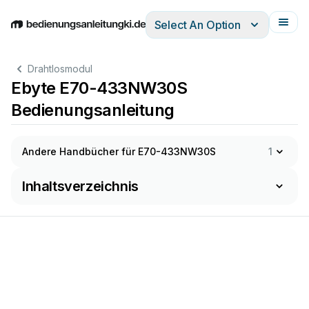
Select An Option
English
Deutsch
Español
Italiano
Français
Drahtlosmodul
Ebyte E70-433NW30S
Bedienungsanleitung
Andere Handbücher für E70-433NW30S
1
Inhaltsverzeichnis