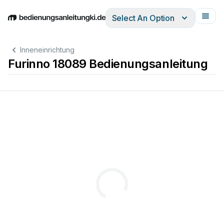
Select An Option
English
Deutsch
Español
Italiano
Français
Inneneinrichtung
Furinno 18089 Bedienungsanleitung